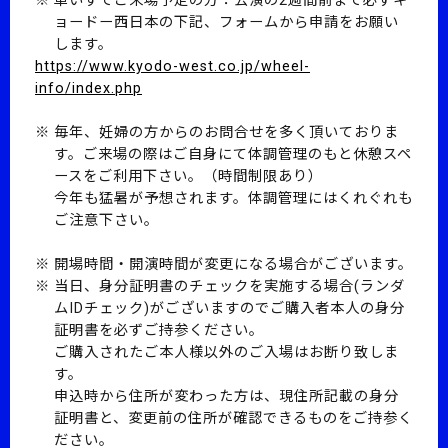
車いすでご来場予定の方：公演の2週間前まで必ずキ
ョードー西日本の下記、フォームから申請をお願い
します。
https://www.kyodo-west.co.jp/wheel-
info/index.php
毎年、妊婦の方からのお問合せを多く頂いておりま
す。ご来場の際はご自身にて体調管理のもと休憩スペ
ースをご利用下さい。（時間制限あり）
今年も猛暑が予想されます。体調管理にはくれぐれも
ご注意下さい。
開場時間・開演時間が変更になる場合がございます。
当日、身分証明書のチェックを実施する場合(ランダ
ムIDチェック)がございますのでご購入者本人の身分
証明書を必ずご持参ください。
ご購入されたご本人様以外のご入場はお断り致しま
す。
申込時から住所が変わった方は、現住所記載の身分
証明書と、変更前の住所が確認できるものをご持参く
ださい。