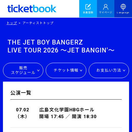
会員登録
マイページ
Language
トップ
アーティストトップ
THE JET BOY BANGERZ
LIVE TOUR 2026
〜JET BANGIN'〜
販売
チケット情報
お支払い方法
スケジュール
公演一覧
07.02
広島文化学園HBGホール
（木）
開場 17:45 ／ 開演 18:30