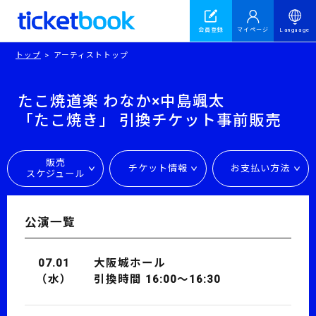
会員登録
マイページ
Language
トップ
アーティストトップ
たこ焼道楽 わなか×中島颯太
「たこ焼き」 引換チケット事前販売
販売
チケット情報
お支払い方法
スケジュール
公演一覧
07.01
大阪城ホール
（水）
引換時間 16:00～16:30