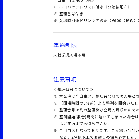
全自由：¥5,400（税込）
本日のセットリスト付き（公演後配布）
整理番号付き
入場時別途ドリンク代必要（¥600（税込）
年齢制限
未就学児入場不可
注意事項
＜整理番号について＞
本公演は全自由席、整理番号順での入場と
【開場時間の5分前】より整列を開始いた
整理番号は列の整理及び会場入場順のため
整列開始(集合)時間に遅れてしまった場合
はご案内までお待ち下さい。
全自由席となっております。ご入場いただ
なお、2名様以上でお越しの場合必ずしも