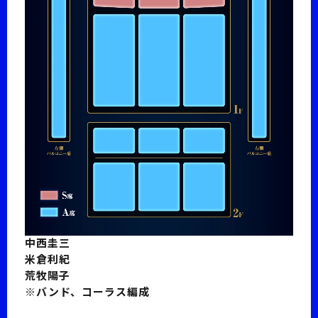
中西圭三
米倉利紀
荒牧陽子
※バンド、コーラス編成