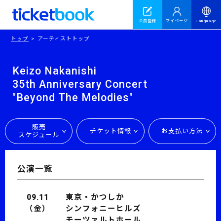
会員登録
マイページ
Language
トップ
アーティストトップ
Keizo Nakanishi
35th Anniversary Concert
"Beyond The Melodies"
販売
チケット情報
お支払い方法
スケジュール
公演一覧
09.11
東京・かつしか
（金）
シンフォニーヒルズ
モーツァルトホール