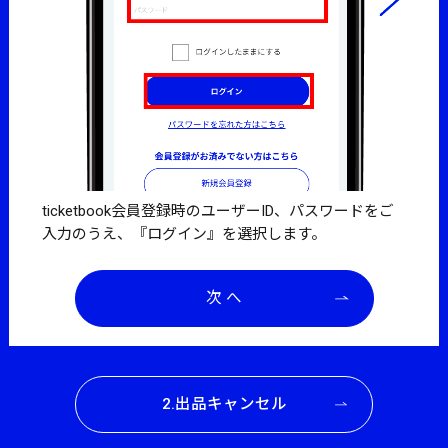
ticketbook会員登録時のユーザーID、パスワードをご
『発
入力のうえ、『ログイン』を選択します。
い。
次 へ
2.出品キャンセル