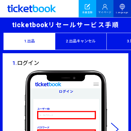
会員登録
マイページ
Language
ticketbookリセールサービス手順
1.出品
2.出品キャンセル
3
1.
ログイン
2.
マ