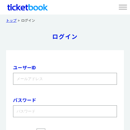
トップ
ログイン
ログイン
ユーザーID
パスワード